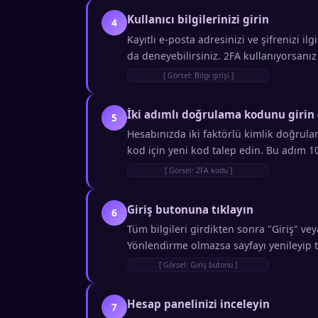
Kullanıcı bilgilerinizi girin
4
Kayıtlı e-posta adresinizi ve şifrenizi il
da deneyebilirsiniz. 2FA kullanıyorsanız
[ Görsel: Bilgi girişi ]
İki adımlı doğrulama kodunu girin 
5
Hesabınızda iki faktörlü kimlik doğrula
kod için yeni kod talep edin. Bu adım 1
[ Görsel: 2FA kodu ]
Giriş butonuna tıklayın
6
Tüm bilgileri girdikten sonra "Giriş" v
Yönlendirme olmazsa sayfayı yenileyip 
[ Görsel: Giriş butonu ]
Hesap panelinizi inceleyin
7