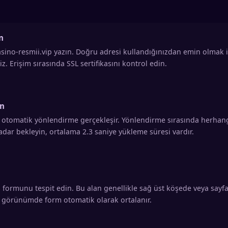
n
ino-resmii.vip yazın. Doğru adresi kullandığınızdan emin olmak iç
z. Erişim sırasında SSL sertifikasını kontrol edin.
in
e otomatik yönlendirme gerçekleşir. Yönlendirme sırasında herhang
dar bekleyin, ortalama 2.3 saniye yükleme süresi vardır.
ş formunu tespit edin. Bu alan genellikle sağ üst köşede veya sayf
bil görünümde form otomatik olarak ortalanır.