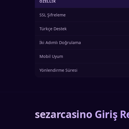
ÖZELLIK
SSL Şifreleme
Türkçe Destek
İki Adımlı Doğrulama
Mobil Uyum
Yönlendirme Süresi
sezarcasino Giriş 