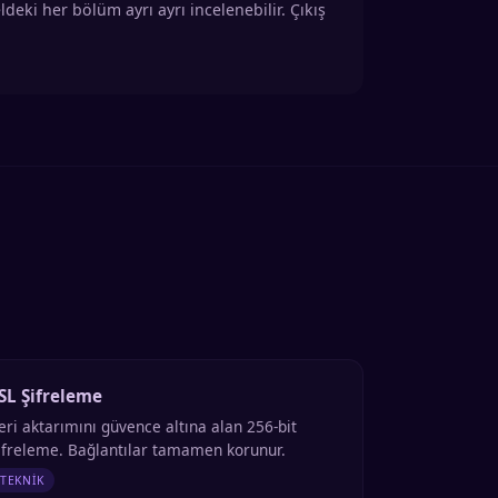
ldeki her bölüm ayrı ayrı incelenebilir. Çıkış
SL Şifreleme
eri aktarımını güvence altına alan 256-bit
ifreleme. Bağlantılar tamamen korunur.
TEKNIK