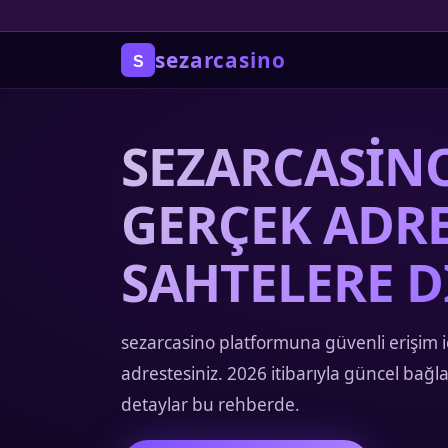
sezarcasino
S
SEZARCASİNO
GERÇEK ADRE
SAHTELERE Dİ
sezarcasino platformuna güvenli erişim 
adrestesiniz. 2026 itibarıyla güncel bağl
detaylar bu rehberde.