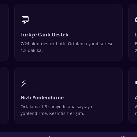
💬
Türkçe Canlı Destek
7/24 aktif destek hattı. Ortalama yanıt süresi
E
1.2 dakika.
2
⚡
Hızlı Yönlendirme
Ortalama 1.8 saniyede ana sayfaya
A
yönlendirme. Kesintisiz erişim.
m