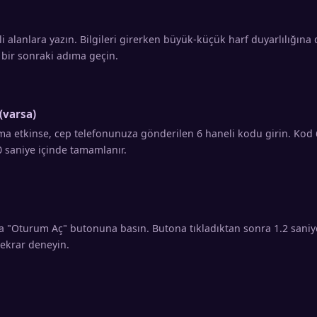
gili alanlara yazın. Bilgileri girerken büyük-küçük harf duyarlılığına
 bir sonraki adıma geçin.
(varsa)
ma etkinse, cep telefonunuza gönderilen 6 haneli kodu girin. Kod 
0 saniye içinde tamamlanır.
eya "Oturum Aç" butonuna basın. Butona tıkladıktan sonra 1.2 saniye
tekrar deneyin.