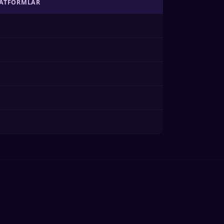
LATFORMLAR