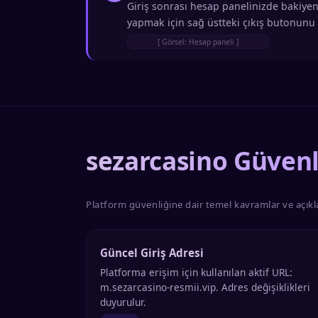
Giriş sonrası hesap panelinizde bakiyeniz
yapmak için sağ üstteki çıkış butonunu 
[ Görsel: Hesap paneli ]
sezarcasino Güvenl
Platform güvenliğine dair temel kavramlar ve açık
Güncel Giriş Adresi
Platforma erişim için kullanılan aktif URL:
m.sezarcasino-resmii.vip. Adres değişiklikleri
duyurulur.